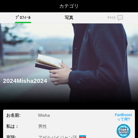
2024Misha2024
カテゴリ
ﾌﾟﾛﾌｨｰﾙ
写真
ﾁｬｯﾄ
2024Misha2024
お名前:
Misha
FanBoost
って何?
私は：
男性
言語:
アゼルバイジャン語