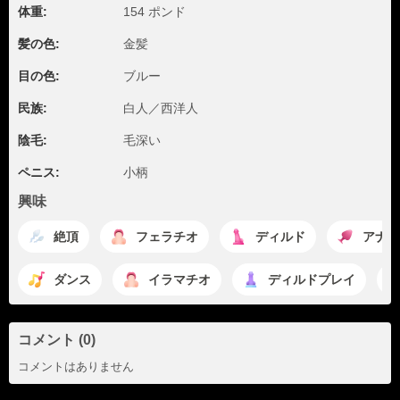
体重:
154 ポンド
髪の色:
金髪
目の色:
ブルー
民族:
白人／西洋人
陰毛:
毛深い
ペニス:
小柄
興味
絶頂
フェラチオ
ディルド
アナル
ダンス
イラマチオ
ディルドプレイ
コメント (0)
コメントはありません