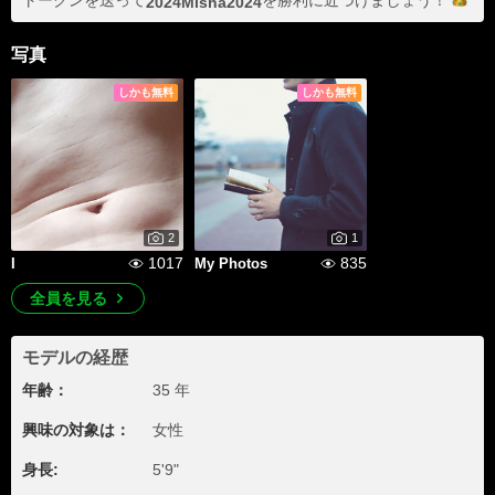
トークンを送って
を勝利に近づけま
しょう！
2024Misha2024
写真
しかも無料
しかも無料
2
1
1017
835
I
My Photos
全員を見る
モデルの経歴
年齢：
35 年
興味の対象は：
女性
身長:
5'9"