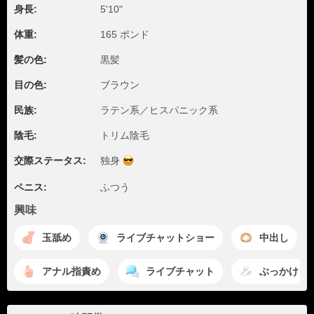
身長:
5'10"
体重:
165 ポンド
髪の色:
黒髪
目の色:
ブラウン
民族:
ラテン系／ヒスパニック系
陰毛:
トリム陰毛
交際ステータス:
独身
ペニス:
ふつう
興味
玉舐め
ライブチャットショー
中出し
アナル指責め
ライブチャット
ぶっかけ