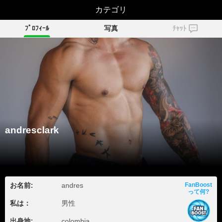
andresclark
カテゴリ
ﾌﾟﾛﾌｨｰﾙ
写真
ﾁｬｯﾄ
andresclark
お名前:
andres
FanBoost
って何?
私は：
男性
出身地:
colombia