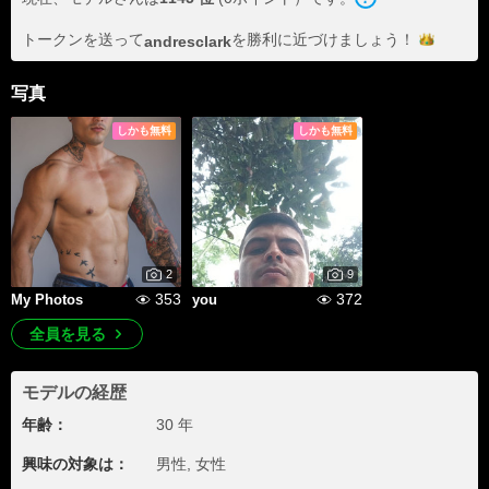
トークンを送って
を勝利に近づけま
しょう！
andresclark
写真
しかも無料
しかも無料
2
9
353
372
My Photos
you
全員を見る
モデルの経歴
年齢：
30 年
興味の対象は：
男性, 女性