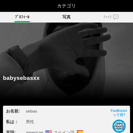
babysebasxx
カテゴリ
ﾌﾟﾛﾌｨｰﾙ
写真
ﾁｬｯﾄ
babysebasxx
お名前:
sebas
FanBoost
って何?
私は：
男性
言語:
american
スペイン語