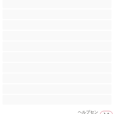
アナル
カップル
ゲイ
ストレート
バイセクシャル
ヒゲ
プライベートにおすすめ
ムキムキ
大学生
巨根
ヘルプセン