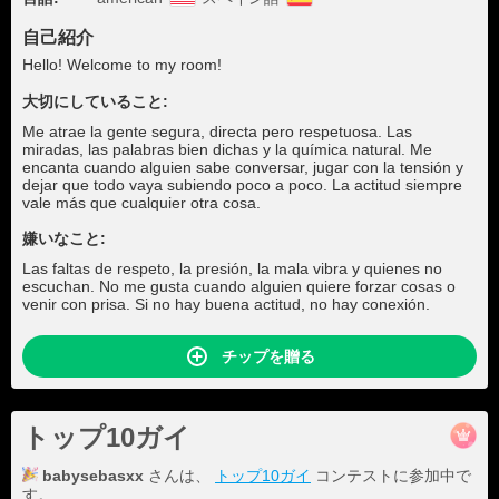
自己紹介
Hello! Welcome to my room!
大切にしていること:
Me atrae la gente segura, directa pero respetuosa. Las
miradas, las palabras bien dichas y la química natural. Me
encanta cuando alguien sabe conversar, jugar con la tensión y
dejar que todo vaya subiendo poco a poco. La actitud siempre
vale más que cualquier otra cosa.
嫌いなこと:
Las faltas de respeto, la presión, la mala vibra y quienes no
escuchan. No me gusta cuando alguien quiere forzar cosas o
venir con prisa. Si no hay buena actitud, no hay conexión.
チップを贈る
トップ10ガイ
babysebasxx
さんは、
トップ10ガイ
コンテストに参加中で
す。