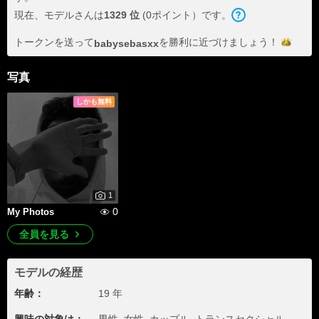
現在、モデルさんは
1329 位
(0ポイント）です。
トークンを送って
を勝利に近づけま
しょう！
babysebasxx
写真
しかも無料
1
0
My Photos
全員を見る
モデルの経歴
年齢：
19 年