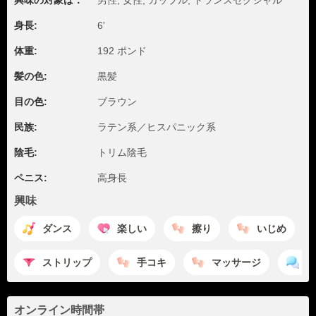
興味の対象は：
男性, 女性, カップル, トランスセクシャル
身長:
6'
体重:
192 ポンド
髪の色:
黒髪
目の色:
ブラウン
民族:
ラテン系／ヒスパニック系
陰毛:
トリム陰毛
ペニス:
高身長
興味
ダンス
楽しい
擦り
いじめ
ストリップ
手コキ
マッサージ
ラ
オンライン時間帯