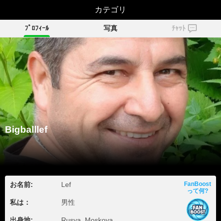
Bigballlef
カテゴリ
ﾌﾟﾛﾌｨｰﾙ
写真
ﾁｬｯﾄ
Bigballlef
お名前:
Lef
FanBoost
って何?
私は：
男性
出身地:
Rusya, Moskova