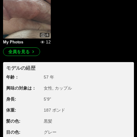
6
12
My Photos
全員を見る
モデルの経歴
年齢：
57 年
興味の対象は：
女性, カップル
身長:
5'9"
体重:
187 ポンド
髪の色:
黒髪
目の色:
グレー