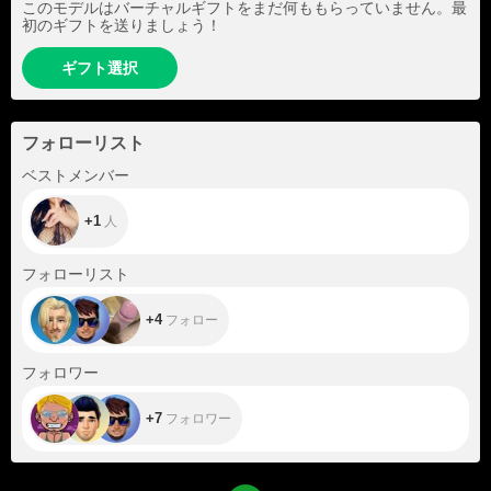
このモデルはバーチャルギフトをまだ何ももらっていません。最
初のギフトを送りましょう！
ギフト選択
フォローリスト
+1
ベストメンバー
+1
人
+4
フォローリスト
+4
フォロー
+7
フォロワー
+7
フォロワー