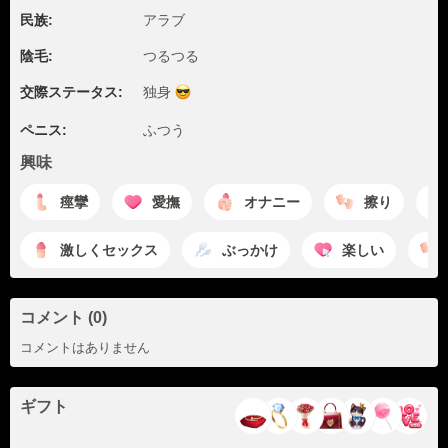
民族:
アラブ
陰毛:
つるつる
交際ステータス:
独身
ペニス:
ふつう
興味
痙攣
愛撫
オナニー
擦り
激しくセックス
ぶっかけ
楽しい
コメント (0)
コメントはありません
ギフト