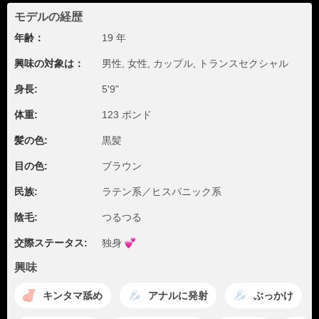
モデルの経歴
年齢：
19 年
興味の対象は：
男性, 女性, カップル, トランスセクシャル
身長:
5'9"
体重:
123 ポンド
髪の色:
黒髪
目の色:
ブラウン
民族:
ラテン系／ヒスパニック系
陰毛:
つるつる
交際ステータス:
独身
興味
キンタマ舐め
アナルに発射
ぶっかけ