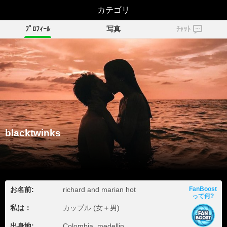
blacktwinks
カテゴリ
ﾌﾟﾛﾌｨｰﾙ
写真
ﾁｬｯﾄ
blacktwinks
お名前:
richard and marian hot
FanBoost
って何?
私は：
カップル (女＋男)
出身地:
Colombia, medellin