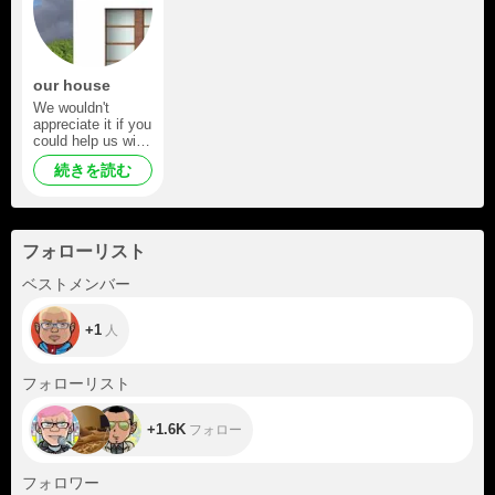
our house
We wouldn't
appreciate it if you
could help us with
your tip so we can
続きを読む
buy our house.
フォローリスト
+1
ベストメンバー
+1
人
+1.6K
フォローリスト
+1.6K
フォロー
+207
フォロワー