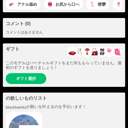
アナル舐め
お尻から口へ
痙攣
激
コメント (0)
コメントはありません
ギフト
このモデルはバーチャルギフトをまだ何ももらっていません。最
初のギフトを送りましょう！
ギフト選択
の欲しいものリスト
が願いを叶えるのを手伝います！
blacktwinks