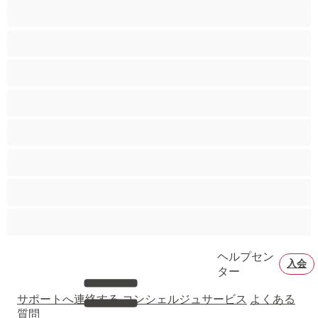
ゲイ
ストレート
バイセクシャル
ヒゲ
プライベートにおすすめ
ムキムキ
大学生
巨根
ヘルプセン
入会
ター
サポートへ連絡する
コンシェルジュサービス
よくある
質問