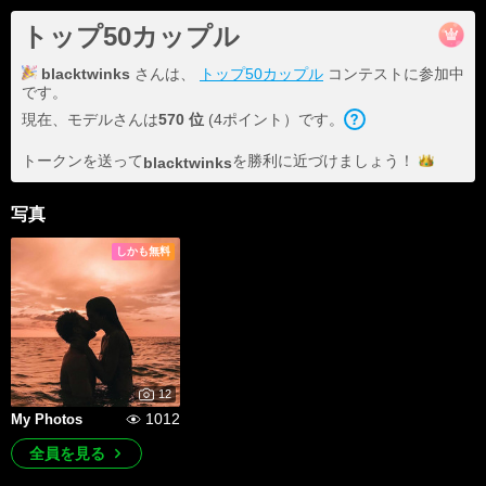
トップ50カップル
blacktwinks
さんは、
トップ50カップル
コンテストに参加中
です。
現在、モデルさんは
570 位
(4ポイント）です。
トークンを送って
を勝利に近づけま
しょう！
blacktwinks
写真
しかも無料
12
1012
My Photos
全員を見る