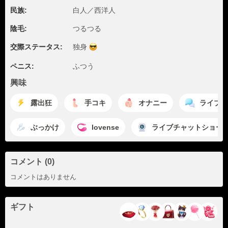
民族:
白人／西洋人
陰毛:
つるつる
交際ステータス:
独身
ペニス:
ふつう
興味
露出狂
手コキ
オナニー
ライブチ
ぶっかけ
lovense
ライブチャットショー
コメント (0)
コメントはありません
ギフト