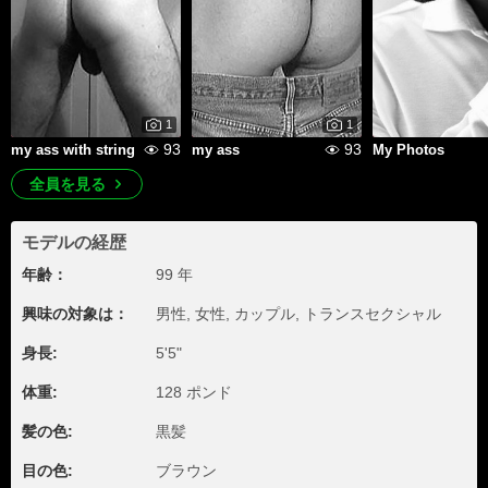
1
1
93
93
my ass with string
my ass
My Photos
全員を見る
モデルの経歴
年齢：
99 年
興味の対象は：
男性, 女性, カップル, トランスセクシャル
身長:
5'5"
体重:
128 ポンド
髪の色:
黒髪
目の色:
ブラウン