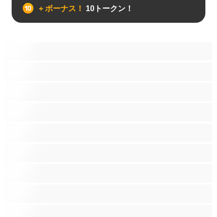
+ ボーナス！
10トークン！
アナル
カップル
ゲイ
ストレート
バイセクシャル
ヒゲ
プライベートにおすすめ
ムキムキ
大学生