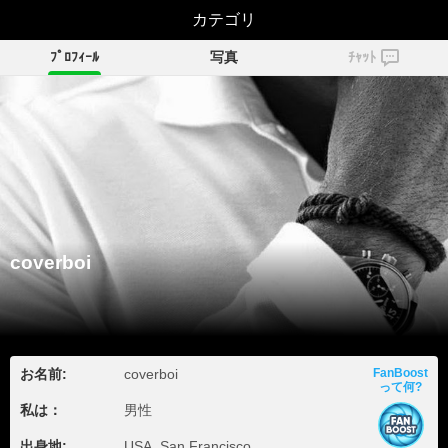
カテゴリ
coverboi
ﾌﾟﾛﾌｨｰﾙ
写真
ﾁｬｯﾄ
coverboi
お名前:
coverboi
FanBoost
って何?
私は：
男性
出身地:
USA, San Francisco