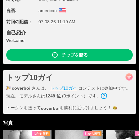
言語:
american
前回の配信：
07.08.26 11:19 AM
自己紹介
Welcome
チップを贈る
トップ10ガイ
coverboi
さんは、
トップ10ガイ
コンテストに参加中です。
現在、モデルさんは
1249 位
(0ポイント）です。
トークンを送って
を勝利に近づけま
しょう！
coverboi
写真
しかも無料
しかも無料