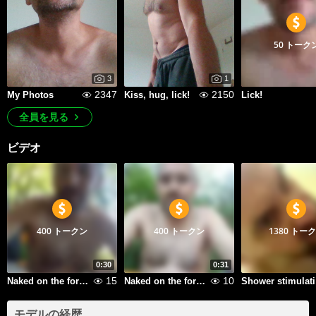
50 トーク
3
1
2347
2150
My Photos
Kiss, hug, lick!
Lick!
全員を見る
ビデオ
400 トークン
400 トークン
1380 トー
0:30
0:31
15
10
Naked on the forest - standing
Naked on the forest - sitting
S
モデルの経歴