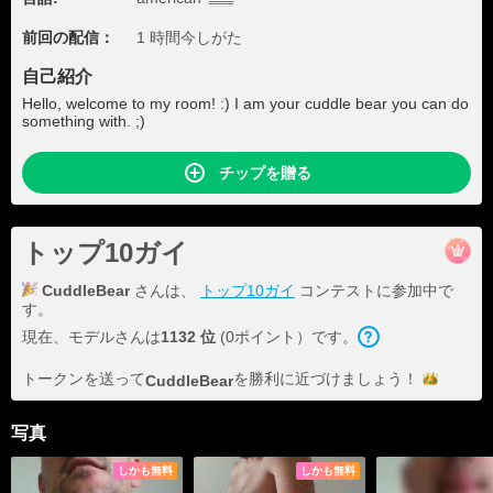
前回の配信：
1 時間今しがた
自己紹介
Hello, welcome to my room! :) I am your cuddle bear you can do
something with. ;)
チップを贈る
トップ10ガイ
CuddleBear
さんは、
トップ10ガイ
コンテストに参加中で
す。
現在、モデルさんは
1132 位
(0ポイント）です。
トークンを送って
を勝利に近づけま
しょう！
CuddleBear
写真
しかも無料
しかも無料