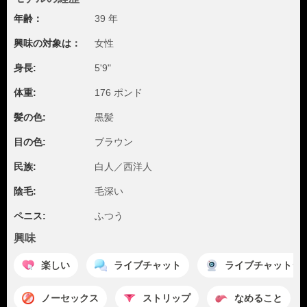
年齢：
39 年
興味の対象は：
女性
身長:
5'9"
体重:
176 ポンド
髪の色:
黒髪
目の色:
ブラウン
民族:
白人／西洋人
陰毛:
毛深い
ペニス:
ふつう
興味
楽しい
ライブチャット
ライブチャットシ
ノーセックス
ストリップ
なめること