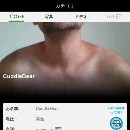
CuddleBear
カテゴリ
ﾌﾟﾛﾌｨｰﾙ
写真
ビデオ
ﾁｬｯﾄ
CuddleBear
お名前:
Cuddle Bear
FanBoost
って何?
私は：
男性
言語:
american