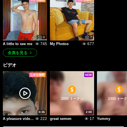
6
2
745
677
A little to see me
My Photos
全員を見る
ビデオ
しかも無料
2000 トークン
2300 トー
0:36
2:00
222
17
A pleasure video for you
great semen
Yummy