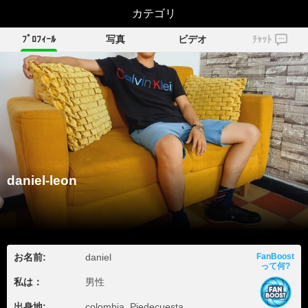
daniel-leon
カテゴリ
ﾌﾟﾛﾌｨｰﾙ
写真
ビデオ
ﾁｬｯﾄ
daniel-leon
お名前:
daniel
FanBoost
って何?
私は：
男性
出身地:
colombia, Piedecuesta