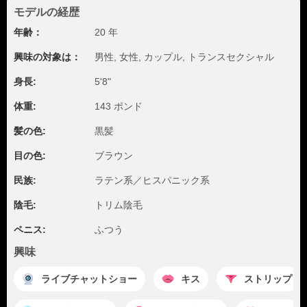
モデルの経歴
年齢：
20 年
興味の対象は：
男性, 女性, カップル, トランスセクシャル
身長:
5'8"
体重:
143 ポンド
髪の色:
黒髪
目の色:
ブラウン
民族:
ラテン系／ヒスパニック系
陰毛:
トリム陰毛
ペニス:
ふつう
興味
ライブチャットショー
キス
ストリップ