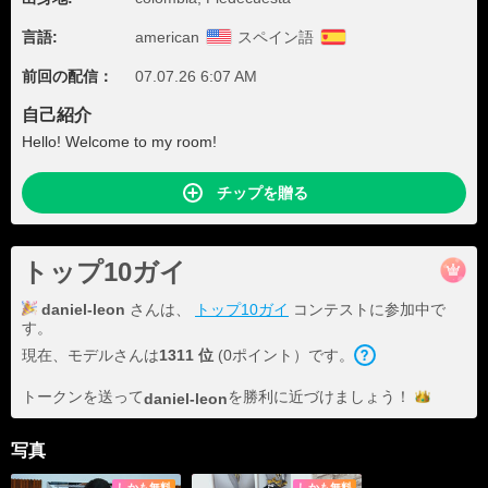
言語:
american
スペイン語
前回の配信：
07.07.26 6:07 AM
自己紹介
Hello! Welcome to my room!
チップを贈る
トップ10ガイ
daniel-leon
さんは、
トップ10ガイ
コンテストに参加中で
す。
現在、モデルさんは
1311 位
(0ポイント）です。
トークンを送って
を勝利に近づけま
しょう！
daniel-leon
写真
しかも無料
しかも無料