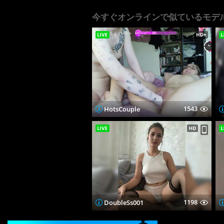
今すぐオンラインで似ているモデ
1543
HotsCouple
1198
DoubleSs001