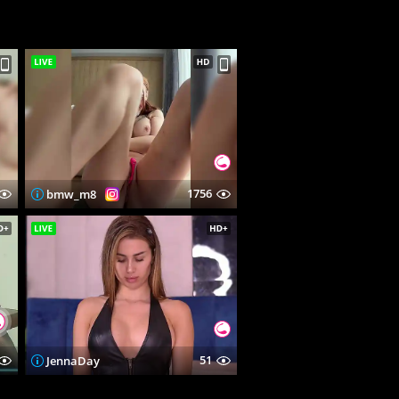
1756
bmw_m8
51
JennaDay