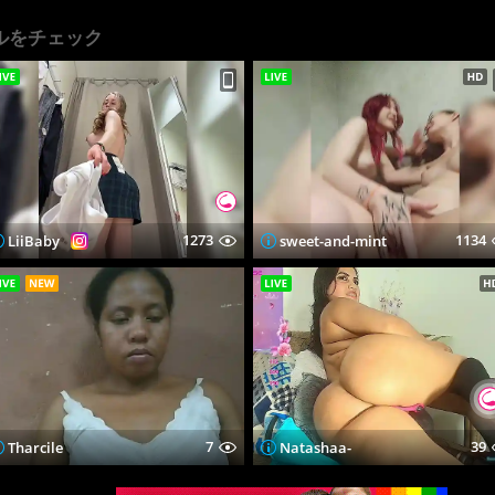
ルをチェック
1273
1134
LiiBaby
sweet-and-mint
7
39
Tharcile
Natashaa-