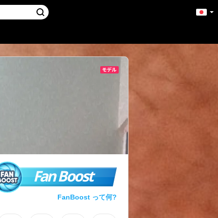
Fan Boost
FanBoost って何?