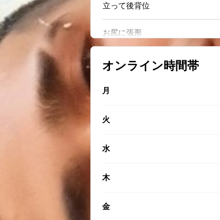
立って後背位
お尻に張形
オンライン時間帯
月
火
水
木
金