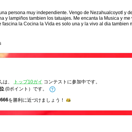
persona muy independiente. Vengo de Nezahualcoyotl y del Barrio Bravo ( Tep
a y lampiños tambien los tatuajes. Me encanta la Musica y me vo
 fascina la Cocina la Vida es solo una y la vivo al dia tambien
s
んは、
トップ10ガイ
コンテストに参加中です。
 位
(0ポイント）です。
l666
を勝利に近づけま
しょう！