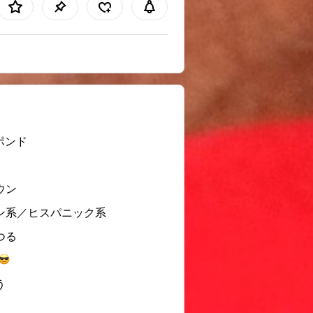
 ポンド
ウン
ン系／ヒスパニック系
つる
う