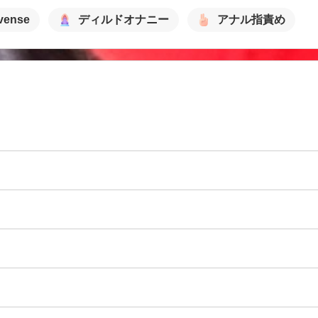
vense
ディルドオナニー
アナル指責め