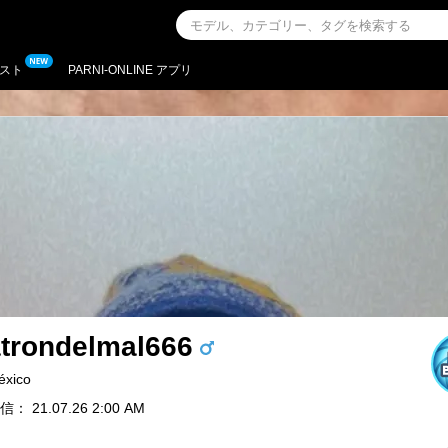
スト
PARNI-ONLINE アプリ
atrondelmal666
éxico
 21.07.26 2:00 AM