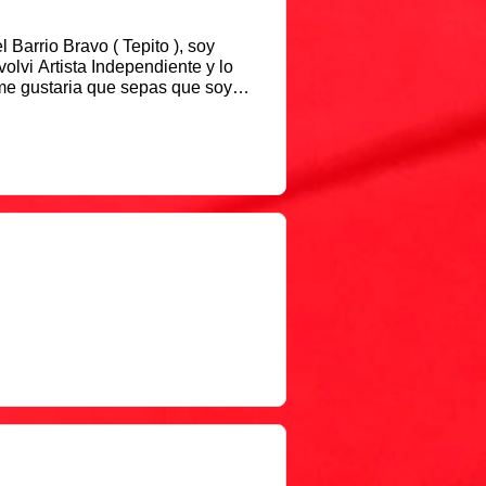
ito ), soy
lvi Artista Independiente y lo
 me gustaria que sepas que soy