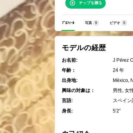
チップを贈る
ﾌﾟﾛﾌｨｰﾙ
写真
9
ビデオ
5
モデルの経歴
お名前:
J Pérez Of
年齢：
24 年
出身地:
México, 
興味の対象は：
男性, 女
言語:
スペイン
身長:
5'2"