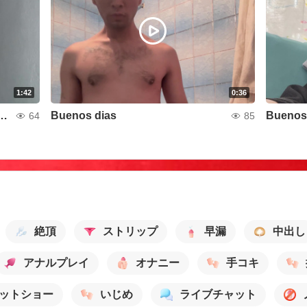
1:42
0:36
s Bienvenidos Espero su apoyo
Buenos dias
Buenos
64
85
絶頂
ストリップ
早漏
中出し
アナルプレイ
オナニー
手コキ
ットショー
いじめ
ライブチャット