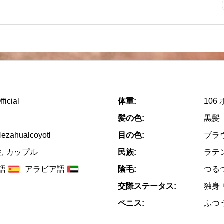
ficial
体重:
106
髪の色:
黒髪
Nezahualcoyotl
目の色:
ブラ
性, カップル
民族:
ラテ
語
アラビア語
陰毛:
つる
交際ステータス:
独身
ペニス:
ふつ