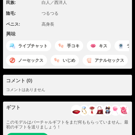
民族:
白人／西洋人
陰毛:
つるつる
ペニス:
高身長
興味
ライブチャット
手コキ
キス
ライ
ノーセックス
いじめ
アナルセックス
コメント (0)
コメントはありません
ギフト
このモデルはバーチャルギフトをまだ何ももらっていません。最
初のギフトを送りましょう！