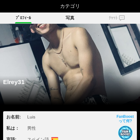
カテゴリ
Elrey31
ﾌﾟﾛﾌｨｰﾙ
写真
ﾁｬｯﾄ
Elrey31
お名前:
Luis
FanBoost
って何?
私は：
男性
言語:
スペイン語