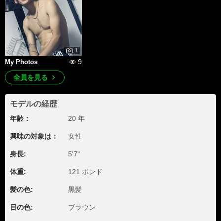
1
9
My Photos
全員を見る
モデルの経歴
年齢：
20 年
興味の対象は：
女性
身長:
5'7"
体重:
121 ポンド
髪の色:
黒髪
目の色:
ブラウン