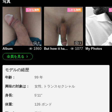
写真
しかも無料
しかも無料
8
1
1860
1077
Album
But how it hangs!!!
My Photos
全員を見る
モデルの経歴
年齢：
99 年
興味の対象は：
女性, トランスセクシャル
身長:
5'11"
体重:
126 ポンド