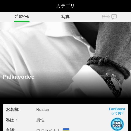
Palkavodec
カテゴリ
ﾌﾟﾛﾌｨｰﾙ
写真
ﾁｬｯﾄ
Palkavodec
お名前:
Ruslan
FanBoost
って何?
私は：
男性
言語:
ウクライナ人