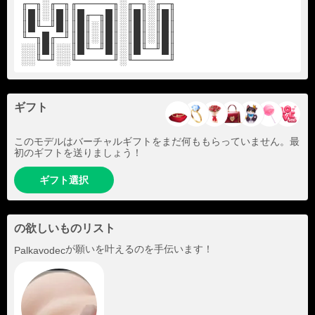
╓─╖░╓─╖╓─────╖░╓─╖░╓─╖
║█║░║█║║█╓─╖█║░║█║░║█║
║█╙─╜█║║█║░║█║░║█║░║█║
╙─╖█╓─╜║█║░║█║░║█║░║█║
░░║█║░░║█╙─╜█║░║█╙─╜█║
░░╙─╜░░╙─────╜░╙─────╜
ギフト
このモデルはバーチャルギフトをまだ何ももらっていません。最
初のギフトを送りましょう！
ギフト選択
の欲しいものリスト
が願いを叶えるのを手伝います！
Palkavodec