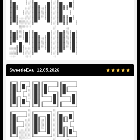
║█╓──╜░║█╓─╖█║░║█╓╖█║
║█╙─╖░░║█║░║█║░║█╙╜╓╜
║█╓─╜░░║█║░║█║░║█╓╖╙╖
║█║░░░░║█╙─╜█║░║█║║█╙╖
╙─╜░░░░╙─────╜░╙─╜╙──╜
╓─╖░╓─╖╓─────╖░╓─╖░╓─╖
║█║░║█║║█╓─╖█║░║█║░║█║
║█╙─╜█║║█║░║█║░║█║░║█║
╙─╖█╓─╜║█║░║█║░║█║░║█║
░░║█║░░║█╙─╜█║░║█╙─╜█║
░░╙─╜░░╙─────╜░╙─────╜
SweetieEva
12.05.2026
╓─╖╓──╖╓─╖╓────╖╓────╖
║█║║█╓╜║█║║█╓──╜║█╓──╜
║█╙╜╓╜░║█║║█╙──╖║█╙──╖
║█╓╖╙╖░║█║╙──╖█║╙──╖█║
║█║║█╙╖║█║╓──╜█║╓──╜█║
╙─╜╙──╜╙─╜╙────╜╙────╜
╓────╖░╓─────╖░╓────╖
║█╓──╜░║█╓─╖█║░║█╓╖█║
║█╙─╖░░║█║░║█║░║█╙╜╓╜
║█╓─╜░░║█║░║█║░║█╓╖╙╖
║█║░░░░║█╙─╜█║░║█║║█╙╖
╙─╜░░░░╙─────╜░╙─╜╙──╜