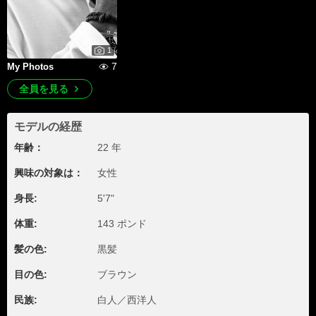
1
7
My Photos
全員を見る
モデルの経歴
年齢：
22 年
興味の対象は：
女性
身長:
5'7"
体重:
143 ポンド
髪の色:
黒髪
目の色:
ブラウン
民族:
白人／西洋人