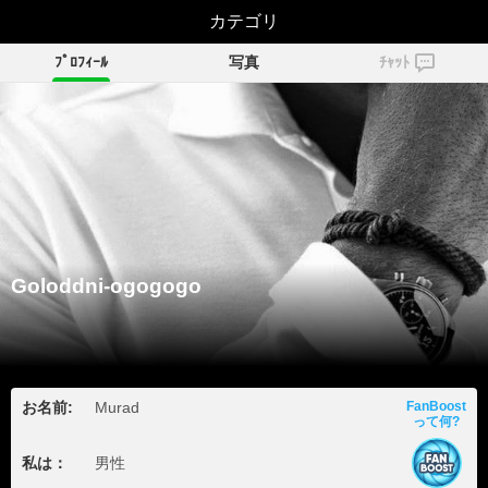
Goloddni-ogogogo
カテゴリ
ﾌﾟﾛﾌｨｰﾙ
写真
ﾁｬｯﾄ
Goloddni-ogogogo
お名前:
Murad
FanBoost
って何?
私は：
男性