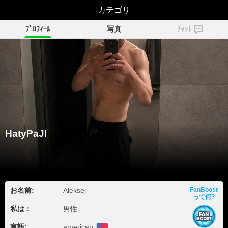
HatyPaJl
カテゴリ
ﾌﾟﾛﾌｨｰﾙ
写真
ﾁｬｯﾄ
HatyPaJl
お名前:
Aleksej
FanBoost
って何?
私は：
男性
言語:
american