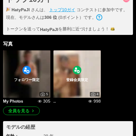
HatyPaJl
さんは、
トップ10ガイ
コンテストに参加中です。
現在、モデルさんは
306 位
(0ポイント）です。
トークンを送って
を勝利に近づけま
しょう！
HatyPaJl
写真
フォロワー限定
登録会員限定
5
4
305
998
My Photos
..
全員を見る
モデルの経歴