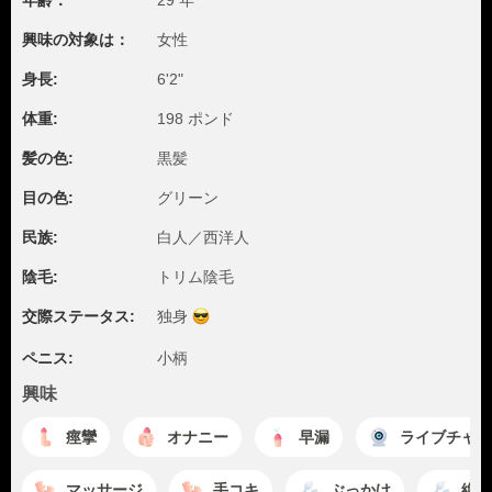
年齢：
29 年
興味の対象は：
女性
身長:
6'2"
体重:
198 ポンド
髪の色:
黒髪
目の色:
グリーン
民族:
白人／西洋人
陰毛:
トリム陰毛
交際ステータス:
独身
ペニス:
小柄
興味
痙攣
オナニー
早漏
ライブチャッ
マッサージ
手コキ
ぶっかけ
絶頂