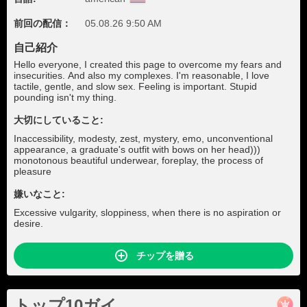
前回の配信：
05.08.26 9:50 AM
自己紹介
Hello everyone, I created this page to overcome my fears and
insecurities. And also my complexes. I'm reasonable, I love
tactile, gentle, and slow sex. Feeling is important. Stupid
pounding isn't my thing.
大切にしていること:
Inaccessibility, modesty, zest, mystery, emo, unconventional
appearance, a graduate's outfit with bows on her head)))
monotonous beautiful underwear, foreplay, the process of
pleasure
嫌いなこと:
Excessive vulgarity, sloppiness, when there is no aspiration or
desire.
チップを贈る
トップ10ガイ