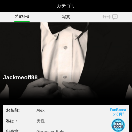
Jackmeoff88
カテゴリ
ﾌﾟﾛﾌｨｰﾙ
写真
ﾁｬｯﾄ
Jackmeoff88
お名前:
Alex
FanBoost
って何?
私は：
男性
出身地:
Germany, Koln