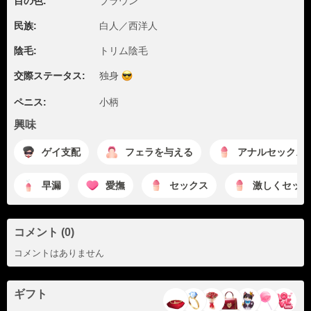
目の色:
ブラウン
民族:
白人／西洋人
陰毛:
トリム陰毛
交際ステータス:
独身
ペニス:
小柄
興味
ゲイ支配
フェラを与える
アナルセックス
早漏
愛撫
セックス
激しくセック
コメント (0)
コメントはありません
ギフト