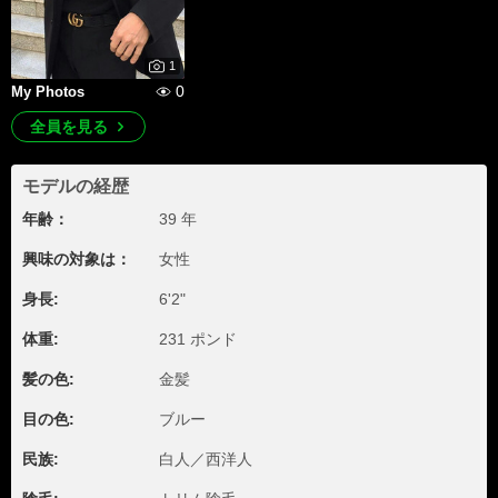
1
0
My Photos
全員を見る
モデルの経歴
年齢：
39 年
興味の対象は：
女性
身長:
6'2"
体重:
231 ポンド
髪の色:
金髪
目の色:
ブルー
民族:
白人／西洋人