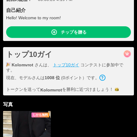
自己紹介
Hello! Welcome to my room!
チップを贈る
トップ10ガイ
Kolomvrot
さんは、
トップ10ガイ
コンテストに参加中で
す。
現在、モデルさんは
1008 位
(0ポイント）です。
トークンを送って
を勝利に近づけま
しょう！
Kolomvrot
写真
しかも無料