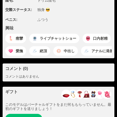
陰毛:
トリム陰毛
交際ステータス:
独身
ペニス:
ふつう
興味
痙攣
ライブチャットショー
口内射精
愛撫
絶頂
中出し
アナルに発射
コメント (0)
コメントはありません
ギフト
このモデルはバーチャルギフトをまだ何ももらっていません。最
初のギフトを送りましょう！