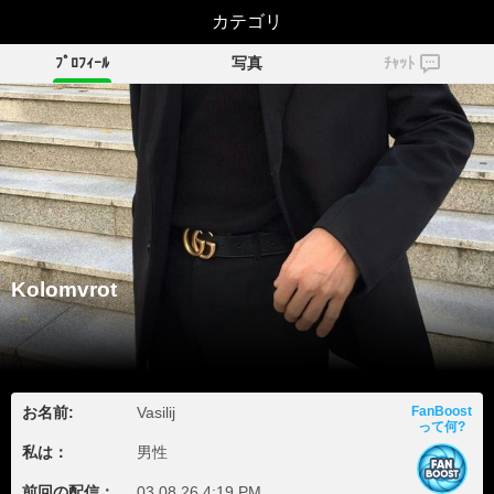
Kolomvrot
カテゴリ
ﾌﾟﾛﾌｨｰﾙ
写真
ﾁｬｯﾄ
Kolomvrot
お名前:
Vasilij
FanBoost
って何?
私は：
男性
前回の配信：
03.08.26 4:19 PM