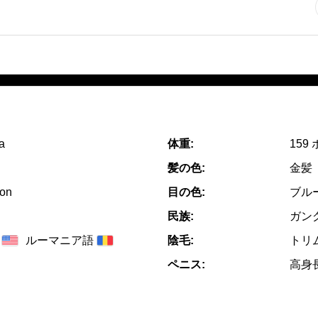
a
体重:
159
髪の色:
金髪
on
目の色:
ブル
民族:
ガン
ルーマニア語
陰毛:
トリ
ペニス:
高身