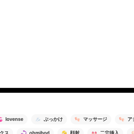
lovense
ぶっかけ
マッサージ
ア
クス
ohmibod
顔射
二穴挿入