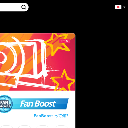
Fan Boost
FanBoost って何?