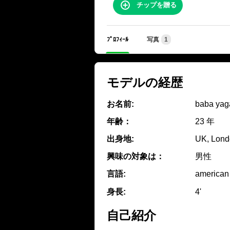
チップを贈る
ﾌﾟﾛﾌｨｰﾙ
写真
1
モデルの経歴
お名前:
baba yag
年齢：
23 年
出身地:
UK, Lond
興味の対象は：
男性
言語:
american
身長:
4'
自己紹介