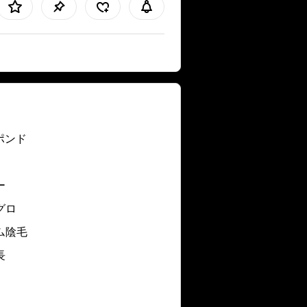
 ポンド
ー
グロ
ム陰毛
長