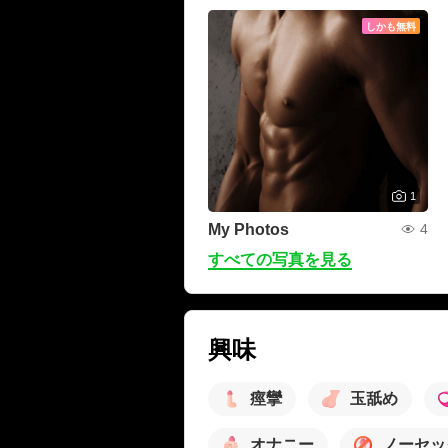
しかも無料
1
My Photos
4
すべての写真を見る
興味
痙攣
玉舐め
オナニー
ノーセッ