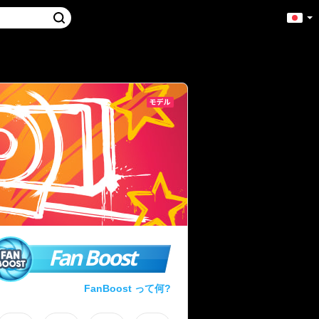
Fan Boost
FanBoost って何?