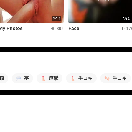
4
1
My Photos
Face
692
17
頂
夢
痙攣
手コキ
手コキ