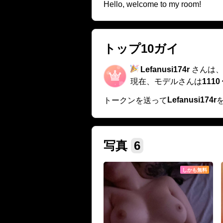
Hello, welcome to my room!
トップ10ガイ
Lefanusi174r
さんは
現在、モデルさんは
1110
Lefanusi174r
トークンを送って
写真
6
しかも無料