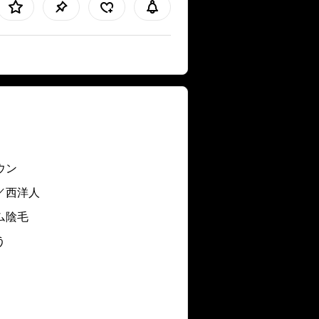
ウン
／西洋人
ム陰毛
う