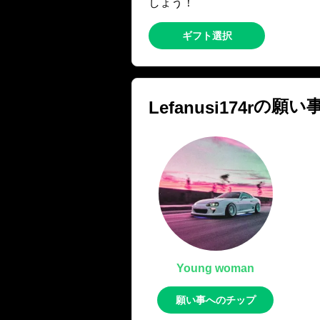
しょう！
ギフト選択
の願い
Lefanusi174r
Young woman
願い事へのチップ