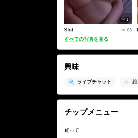
1
Slut
68
すべての写真を見る
興味
ライブチャット
絶
チップメニュー
踊って