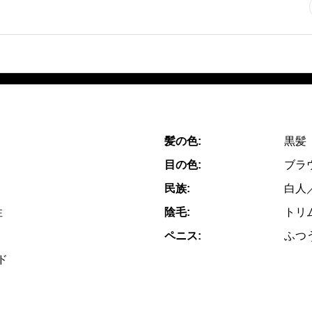
髪の色:
黒髪
目の色:
ブラ
民族:
白人
性
陰毛:
トリ
ペニス:
ふつ
ド