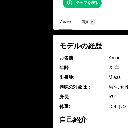
チップを贈る
ﾌﾟﾛﾌｨｰﾙ
写真
6
モデルの経歴
お名前:
Anton
年齢：
23 年
出身地:
Miass
興味の対象は：
男性, 女
身長:
5'9"
体重:
154 ポン
自己紹介