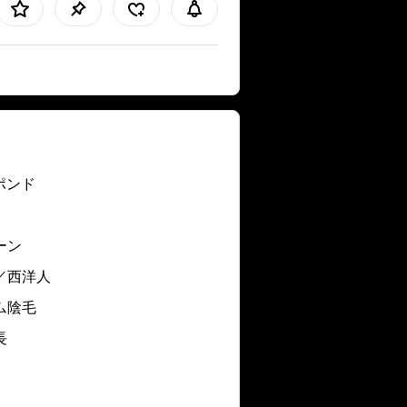
 ポンド
ーン
／西洋人
ム陰毛
長