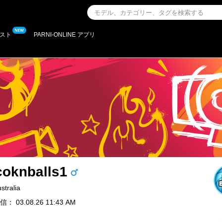
スト
PARNI-ONLINE アプリ
coknballs1
stralia
 03.08.26 11:43 AM