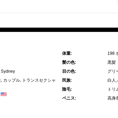
体重:
198
髪の色:
黒髪
, Sydney
目の色:
グリ
性, カップル, トランスセクシャ
民族:
白人
陰毛:
トリ
ペニス:
高身