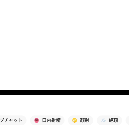
ブチャット
口内射精
顔射
絶頂