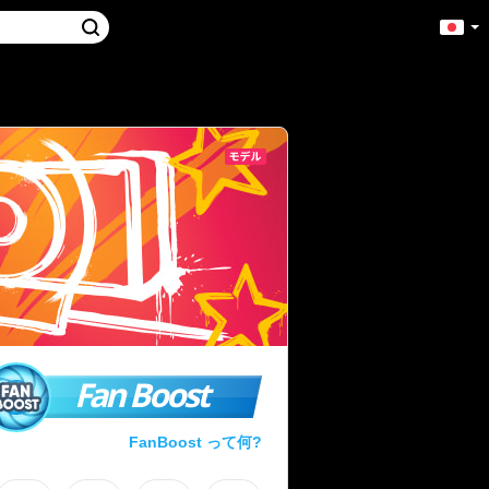
Fan Boost
FanBoost って何?