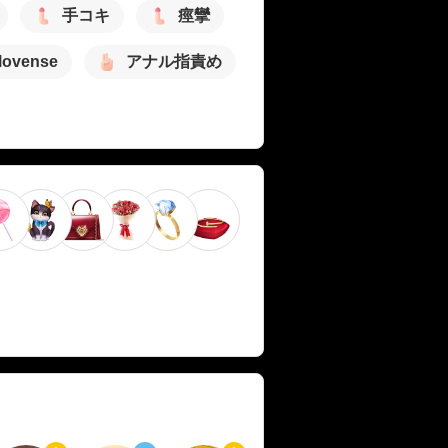
手コキ
痙攣
lovense
アナル指責め