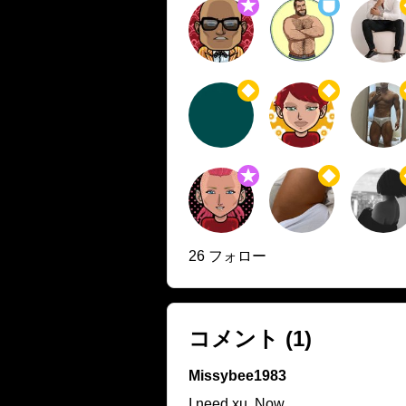
26 フォロー
コメント
(1)
Missybee1983
I need xu. Now