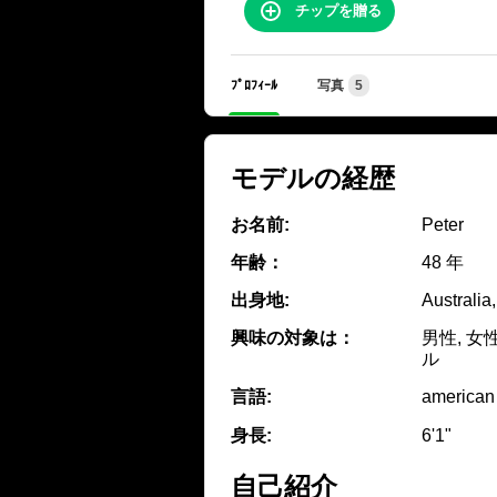
チップを贈る
ﾌﾟﾛﾌｨｰﾙ
写真
5
モデルの経歴
お名前:
Peter
年齢：
48 年
出身地:
Australia
興味の対象は：
男性, 女
ル
言語:
american
身長:
6'1"
自己紹介