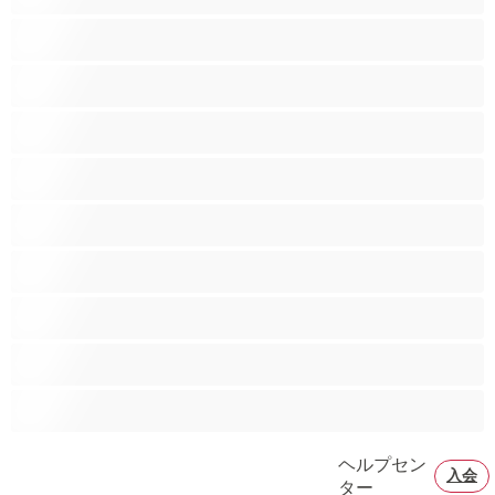
カップル
ゲイ
ストレート
バイセクシャル
ヒゲ
プライベートにおすすめ
ムキムキ
大学生
巨根
ヘルプセン
入会
ター