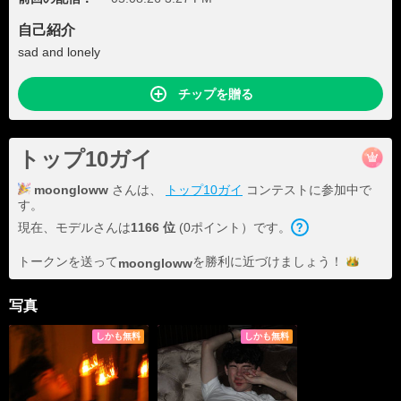
自己紹介
sad and lonely
チップを贈る
トップ10ガイ
moongloww
さんは、
トップ10ガイ
コンテストに参加中で
す。
現在、モデルさんは
1166 位
(0ポイント）です。
トークンを送って
を勝利に近づけま
しょう！
moongloww
写真
しかも無料
しかも無料