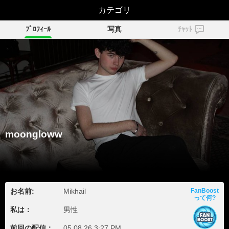
moongloww
カテゴリ
ﾌﾟﾛﾌｨｰﾙ
写真
ﾁｬｯﾄ
moongloww
お名前:
Mikhail
FanBoost
って何?
私は：
男性
前回の配信：
05.08.26 3:27 PM