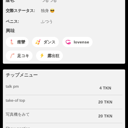
陰毛:
つるつる
交際ステータス:
独身
ペニス:
ふつう
興味
痙攣
ダンス
lovense
足コキ
露出狂
チップメニュー
talk pm
4 TKN
take-of top
20 TKN
写真機をみて
20 TKN