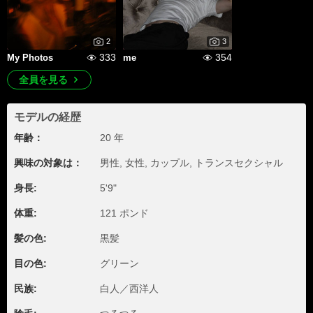
2
3
333
354
My Photos
me
全員を見る
モデルの経歴
年齢：
20 年
興味の対象は：
男性, 女性, カップル, トランスセクシャル
身長:
5'9"
体重:
121 ポンド
髪の色:
黒髪
目の色:
グリーン
民族:
白人／西洋人