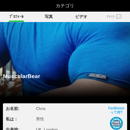
MuscularBear
カテゴリ
ﾌﾟﾛﾌｨｰﾙ
写真
ビデオ
ﾁｬｯﾄ
MuscularBear
お名前:
Chris
FanBoost
って何?
私は：
男性
出身地:
UK, London