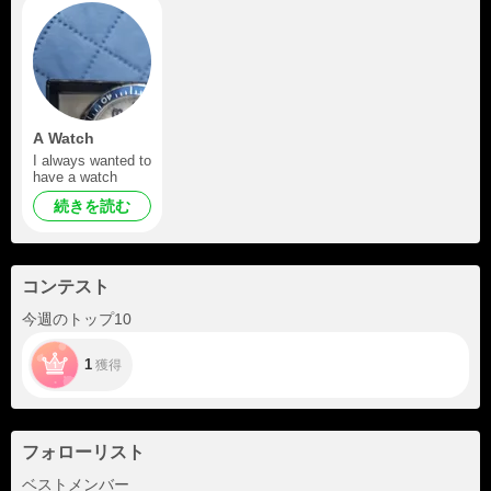
A Watch
I always wanted to
have a watch
続きを読む
コンテスト
今週のトップ10
1
獲得
フォローリスト
+2
ベストメンバー