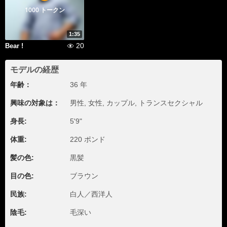
1000 トークン
1:35
20
Bear !
モデルの経歴
年齢：
36 年
興味の対象は：
男性, 女性, カップル, トランスセクシャル
身長:
5'9"
体重:
220 ポンド
髪の色:
黒髪
目の色:
ブラウン
民族:
白人／西洋人
陰毛:
毛深い