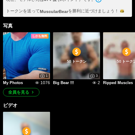
トークンを送って
を勝利に近づけま
しょう！
MuscularBear
写真
しかも無料
50 トークン
50 トーク
1
3
1076
2
My Photos
Big Bear !!!
Ripped Muscles
全員を見る
ビデオ