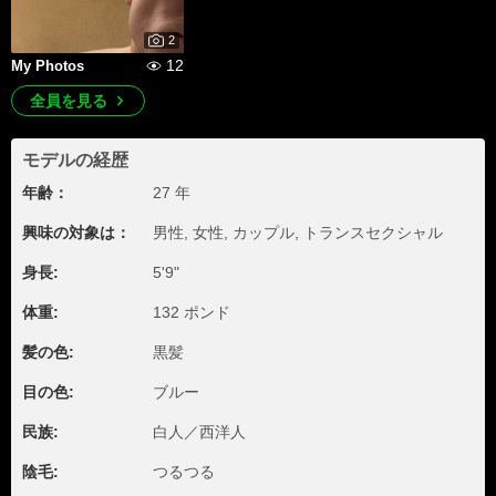
2
12
My Photos
全員を見る
モデルの経歴
年齢：
27 年
興味の対象は：
男性, 女性, カップル, トランスセクシャル
身長:
5'9"
体重:
132 ポンド
髪の色:
黒髪
目の色:
ブルー
民族:
白人／西洋人
陰毛:
つるつる