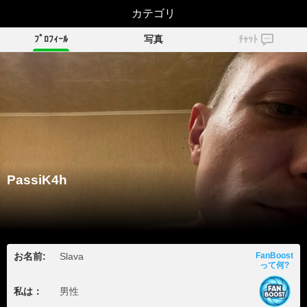
PassiK4h
カテゴリ
ﾌﾟﾛﾌｨｰﾙ
写真
ﾁｬｯﾄ
PassiK4h
お名前:
Slava
FanBoost
って何?
私は：
男性