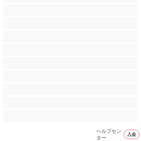
カップル
ゲイ
ストレート
バイセクシャル
ヒゲ
プライベートにおすすめ
ムキムキ
大学生
巨根
ヘルプセン
入会
ター