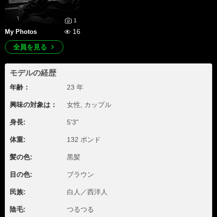
1
16
My Photos
全員を見る
モデルの経歴
年齢：
23 年
興味の対象は：
女性, カップル
身長:
5'3"
体重:
132 ポンド
髪の色:
黒髪
目の色:
ブラウン
民族:
白人／西洋人
陰毛:
つるつる