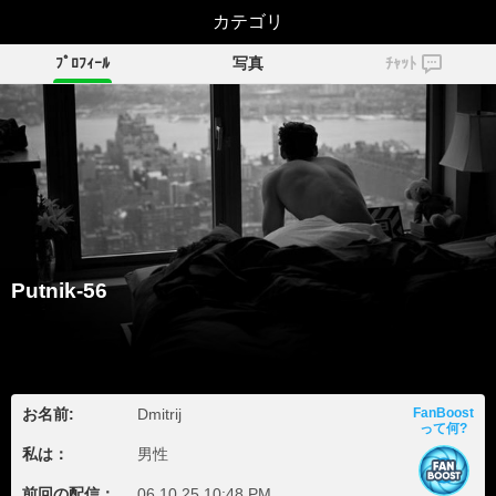
Putnik-56
カテゴリ
ﾌﾟﾛﾌｨｰﾙ
写真
ﾁｬｯﾄ
Putnik-56
お名前:
Dmitrij
FanBoost
って何?
私は：
男性
前回の配信：
06.10.25 10:48 PM