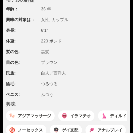
モデルの経歴
年齢：
36 年
興味の対象は：
女性, カップル
身長:
6'1"
体重:
220 ポンド
髪の色:
黒髪
目の色:
ブラウン
民族:
白人／西洋人
陰毛:
つるつる
ペニス:
ふつう
興味
アジアマッサージ
イラマチオ
ディルド
ノーセックス
ゲイ支配
アナルプレイ