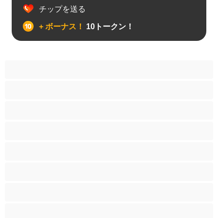
チップを送る
+ ボーナス！
10トークン！
アナル
カップル
ゲイ
ストレート
バイセクシャル
ヒゲ
プライベートにおすすめ
ムキムキ