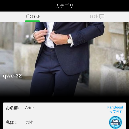
カテゴリ
qwe-32
ﾌﾟﾛﾌｨｰﾙ
ﾁｬｯﾄ
qwe-32
お名前:
Artur
FanBoost
って何?
私は：
男性