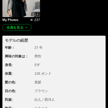
2
237
My Photos
全員を見る
モデルの経歴
年齢：
27 年
興味の対象は：
男性
身長:
5'9"
体重:
126 ポンド
髪の色:
黒髪
目の色:
ブラウン
民族:
白人／西洋人