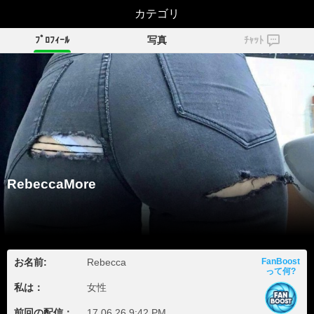
RebeccaMore
カテゴリ
ﾌﾟﾛﾌｨｰﾙ
写真
ﾁｬｯﾄ
RebeccaMore
お名前:
Rebecca
FanBoost
って何?
私は：
女性
前回の配信：
17.06.26 9:42 PM