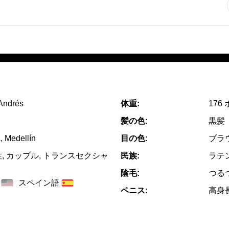
 Andrés
体重:
176
髪の色:
黒髪
, Medellín
目の色:
ブラ
性, カップル, トランスセクシャ
民族:
ラテ
陰毛:
つる
スペイン語
ペニス:
高身