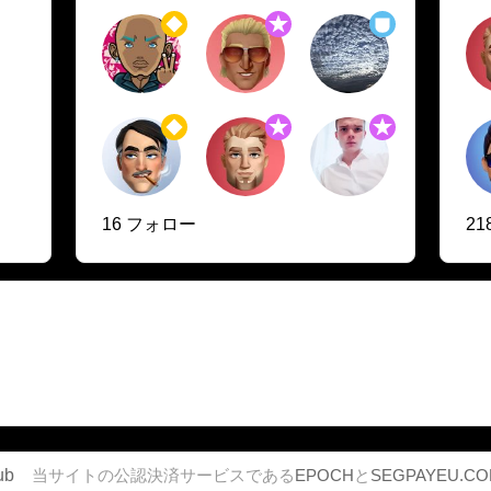
16 フォロー
2
ub
当サイトの公認決済サービスである
EPOCH
と
SEGPAYEU.C