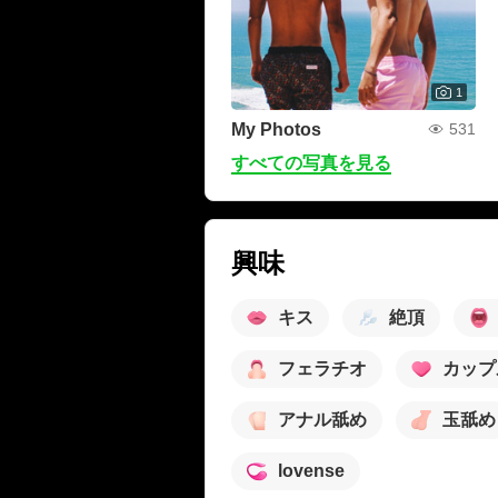
1
My Photos
531
すべての写真を見る
興味
キス
絶頂
フェラチオ
カップ
アナル舐め
玉舐め
lovense