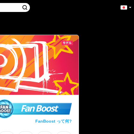
Fan Boost
FanBoost って何?