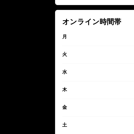
オンライン時間帯
月
火
水
木
金
土