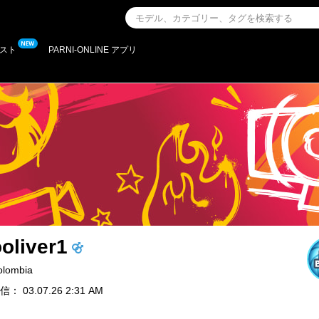
スト
PARNI-ONLINE アプリ
oliver1
olombia
 03.07.26 2:31 AM