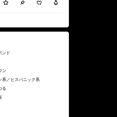
 ポンド
ウン
ン系／ヒスパニック系
つる
長