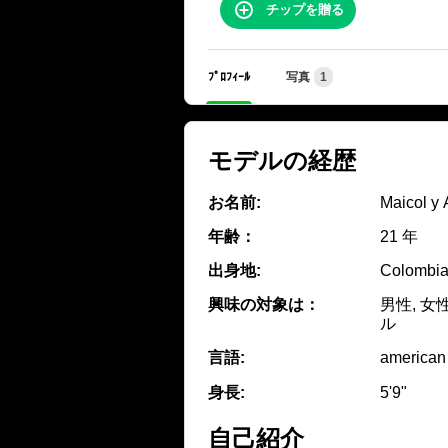
チップを贈る
ﾌﾟﾛﾌｨｰﾙ
写真
1
モデルの経歴
お名前:
Maicol y
年齢：
21 年
出身地:
Colombia
興味の対象は：
男性, 女
ル
言語:
american
身長:
5'9"
自己紹介