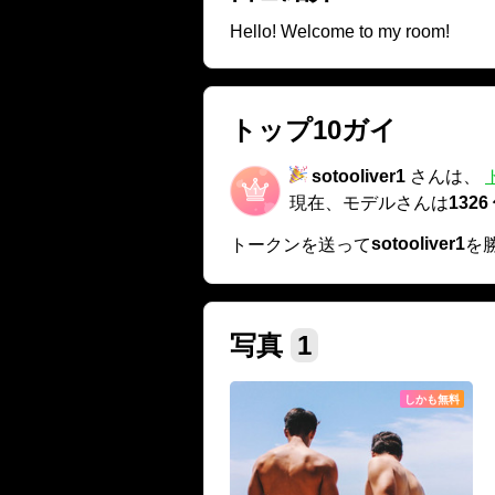
Hello! Welcome to my room!
トップ10ガイ
sotooliver1
さんは、
現在、モデルさんは
1326
sotooliver1
トークンを送って
を
写真
1
しかも無料