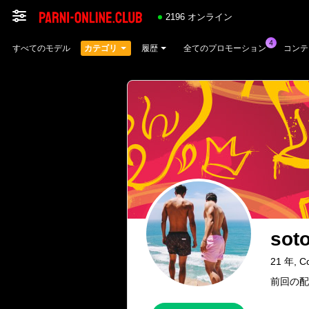
2196 オンライン
すべてのモデル
カテゴリ
履歴
全てのプロモーション
コンテ
soto
21 年, C
前回の配信：