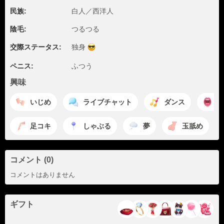
民族:
白人／西洋人
陰毛:
つるつる
交際ステータス:
独身
ペニス:
ふつう
興味
いじめ
ライブチャット
ダンス
お
足コキ
しゃぶる
夢
玉舐め
コメント (0)
コメントはありません
ギフト