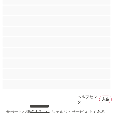
ゲイ
ストレート
バイセクシャル
ヒゲ
プライベートにおすすめ
ムキムキ
大学生
巨根
ヘルプセン
入会
ター
サポートへ連絡する
コンシェルジュサービス
よくある