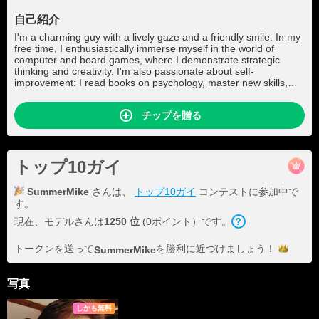
自己紹介
I'm a charming guy with a lively gaze and a friendly smile. In my
free time, I enthusiastically immerse myself in the world of
computer and board games, where I demonstrate strategic
thinking and creativity. I'm also passionate about self-
improvement: I read books on psychology, master new skills,
and play sports, always striving to become the best version of
myself. My energy and openness draw people in, and my ability
チップを贈る
to find a balance between entertainment and personal growth
makes me an engaging conversationalist.
トップ10ガイ
SummerMike
さんは、
トップ10ガイ
コンテストに参加中で
す。
現在、モデルさんは
1250 位
(0ポイント）です。
トークンを送って
を勝利に近づけま
しょう！
SummerMike
写真
しかも無料