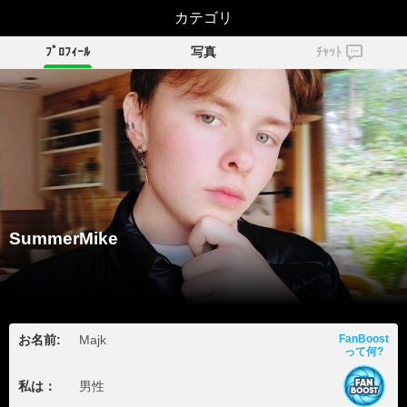
SummerMike
カテゴリ
ﾌﾟﾛﾌｨｰﾙ
写真
ﾁｬｯﾄ
SummerMike
お名前:
Majk
FanBoost
って何?
私は：
男性