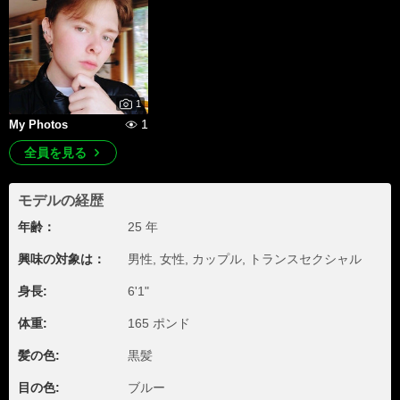
1
1
My Photos
全員を見る
モデルの経歴
年齢：
25 年
興味の対象は：
男性, 女性, カップル, トランスセクシャル
身長:
6'1"
体重:
165 ポンド
髪の色:
黒髪
目の色:
ブルー