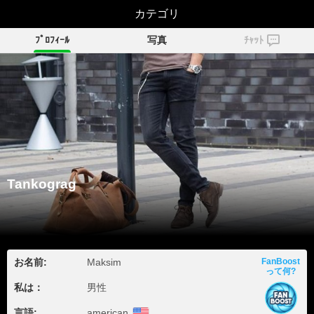
Tankograg
カテゴリ
ﾌﾟﾛﾌｨｰﾙ
写真
ﾁｬｯﾄ
Tankograg
お名前:
Maksim
FanBoost
って何?
私は：
男性
言語:
american