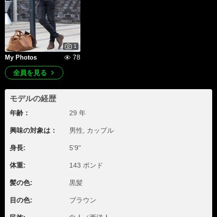
1
78
My Photos
全員を見る
モデルの経歴
年齢：
29 年
興味の対象は：
男性, カップル
身長:
5'9"
体重:
143 ポンド
髪の色:
黒髪
目の色:
ブラウン