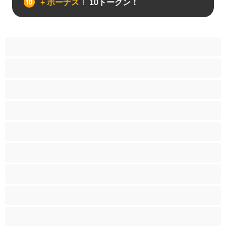
+ ボーナス！
10トークン！
アナル
カップル
ゲイ
ストレート
バイセクシャル
ヒゲ
プライベートにおすすめ
ムキムキ
大学生