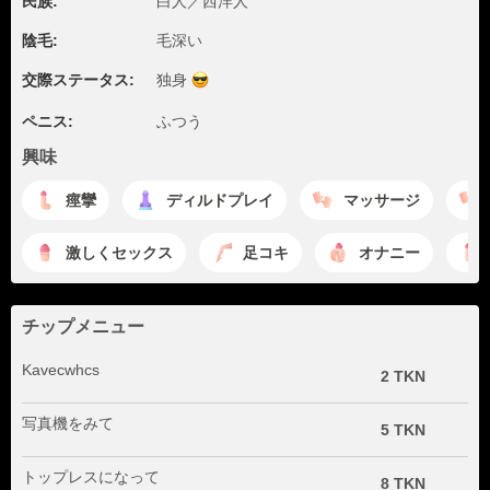
民族:
白人／西洋人
陰毛:
毛深い
交際ステータス:
独身
ペニス:
ふつう
興味
痙攣
ディルドプレイ
マッサージ
激しくセックス
足コキ
オナニー
チップメニュー
Kavecwhcs
2 TKN
写真機をみて
5 TKN
トップレスになって
8 TKN