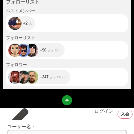
フォローリスト
+2
ベストメンバー
+2
人
+96
フォローリスト
+96
フォロー
+247
フォロワー
+247
フォロワー
ログイン
入会
ユーザー名：