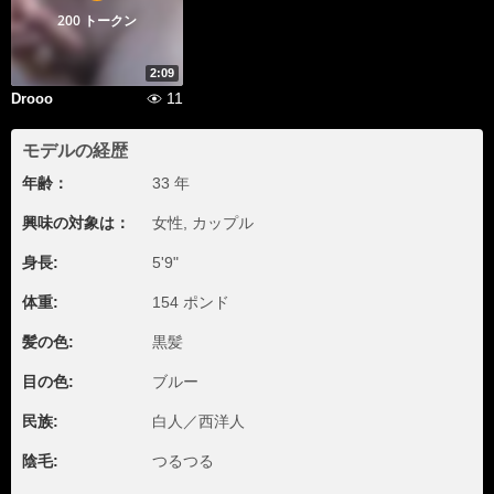
200 トークン
2:09
11
Drooo
モデルの経歴
年齢：
33 年
興味の対象は：
女性, カップル
身長:
5'9"
体重:
154 ポンド
髪の色:
黒髪
目の色:
ブルー
民族:
白人／西洋人
陰毛:
つるつる