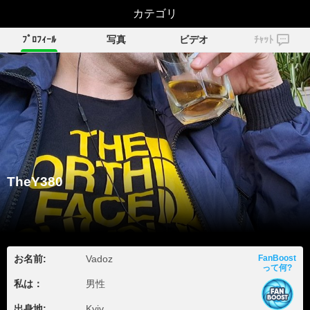
TheY380
カテゴリ
ﾌﾟﾛﾌｨｰﾙ
写真
ビデオ
ﾁｬｯﾄ
TheY380
お名前:
Vadoz
FanBoost
って何?
私は：
男性
出身地:
Kyiv