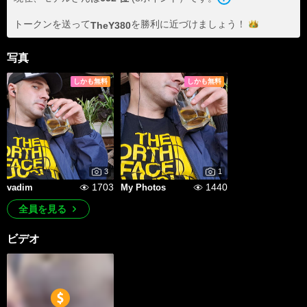
トークンを送って
を勝利に近づけま
しょう！
TheY380
写真
しかも無料
しかも無料
3
1
1703
1440
vadim
My Photos
全員を見る
ビデオ