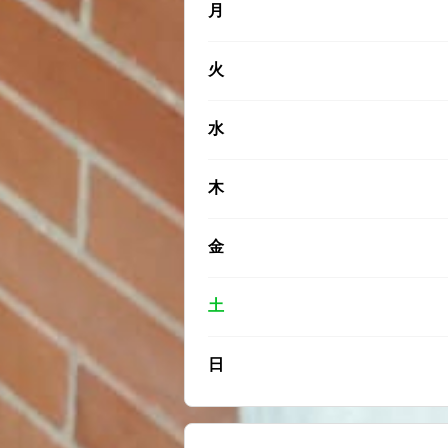
月
火
水
木
金
土
日