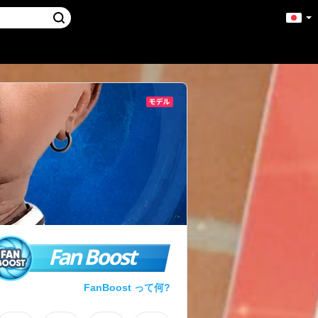
Fan Boost
FanBoost って何?