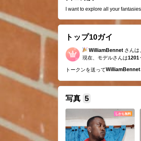
I want to explore all your fantasie
トップ10ガイ
WilliamBennet
さんは
現在、モデルさんは
1201
WilliamBennet
トークンを送って
写真
5
しかも無料