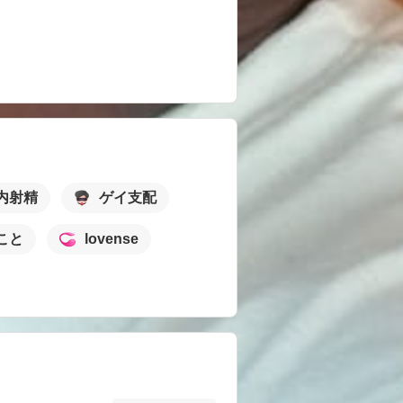
内射精
ゲイ支配
こと
lovense