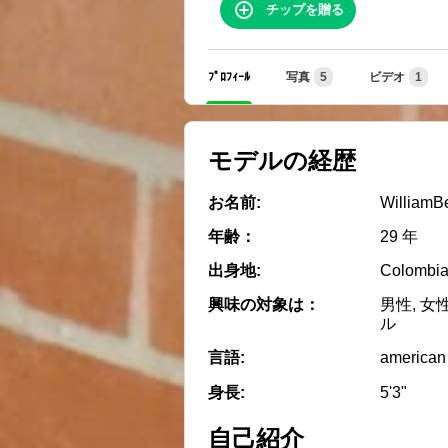
チップを贈る
ﾌﾟﾛﾌｨｰﾙ
写真
5
ビデオ
1
モデルの経歴
お名前:
WilliamB
年齢：
29 年
出身地:
Colombia
興味の対象は：
男性, 女
ル
言語:
american
身長:
5'3"
自己紹介