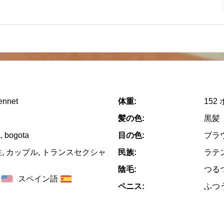
ennet
体重:
152
髪の色:
黒髪
, bogota
目の色:
ブラ
性, カップル, トランスセクシャ
民族:
ラテ
陰毛:
つる
スペイン語
ペニス:
ふつ