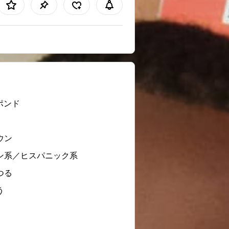
 ポンド
ウン
ン系／ヒスパニック系
つる
う