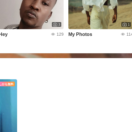
3
1
Hey
My Photos
129
11
しかも無料