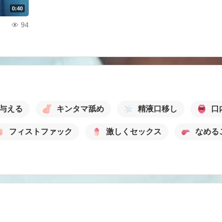
0:40
94
与える
キンタマ舐め
精液口移し
口
フィストファック
激しくセックス
なめる