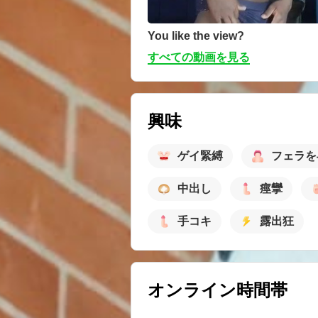
You like the view?
すべての動画を見る
興味
ゲイ緊縛
フェラを
中出し
痙攣
手コキ
露出狂
オンライン時間帯