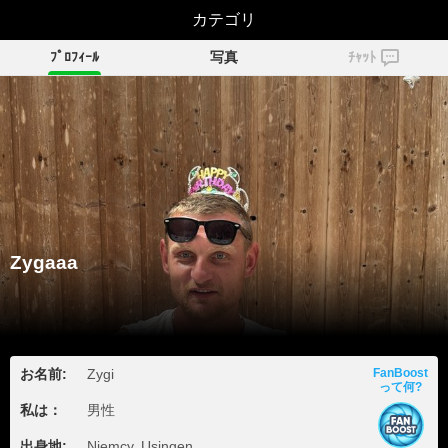
カテゴリ
Zygaaa
ﾌﾟﾛﾌｨｰﾙ
写真
ﾁｬｯﾄ
Zygaaa
お名前:
Zygi
FanBoost
って何?
私は：
男性
出身地:
Niemcy, Usingen