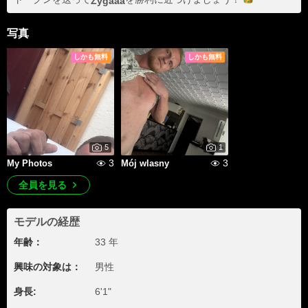
Zygaaa
写真
しかも無料
しかも無料
5
1
3
3
My Photos
Mój wlasny
全員を見る
モデルの経歴
年齢：
33 年
興味の対象は：
男性
身長:
6'1"