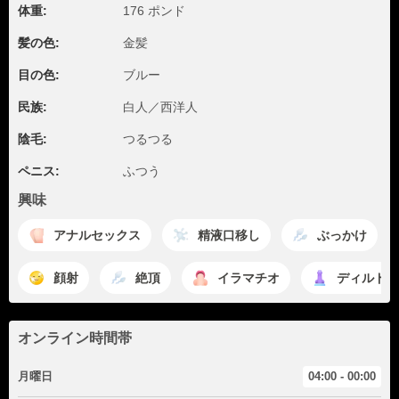
体重:
176 ポンド
髪の色:
金髪
目の色:
ブルー
民族:
白人／西洋人
陰毛:
つるつる
ペニス:
ふつう
興味
アナルセックス
精液口移し
ぶっかけ
顔射
絶頂
イラマチオ
ディルドプ
オンライン時間帯
月曜日
04:00 - 00:00